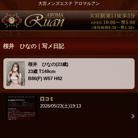
大宮メンズエステ アロマルアン
桜井 ひなの｜写メ日記
桜井 ひなの(23歳)
23歳 T149cm
B86(F) W57 H82
口コミ
2026/05/23(土)19:13