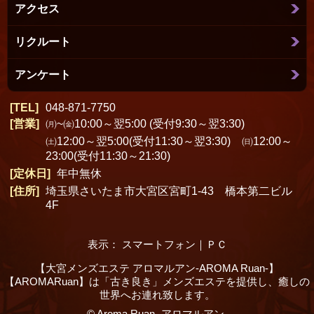
アクセス
リクルート
アンケート
TEL
048-871-7750
営業
㈪~㈮10:00～翌5:00 (受付9:30～翌3:30)
㈯12:00～翌5:00(受付11:30～翌3:30) ㈰12:00～
23:00(受付11:30～21:30)
定休日
年中無休
住所
埼玉県さいたま市大宮区宮町1-43 橋本第二ビル
4F
表示： スマートフォン｜
ＰＣ
【大宮メンズエステ アロマルアン-AROMA Ruan-】
【AROMARuan】は「古き良き」メンズエステを提供し、癒しの
世界へお連れ致します。
©
Aroma Ruan -アロマルアン-