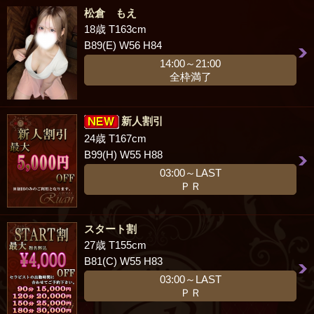
松倉 もえ
18歳 T163cm
B89(E) W56 H84
14:00～21:00
全枠満了
新人割引
24歳 T167cm
B99(H) W55 H88
03:00～LAST
ＰＲ
スタート割
27歳 T155cm
B81(C) W55 H83
03:00～LAST
ＰＲ