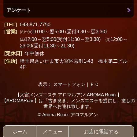
アンケート
TEL
048-871-7750
営業
㈪~㈮10:00～翌5:00 (受付9:30～翌3:30)
㈯12:00～翌5:00(受付11:30～翌3:30) ㈰12:00～
23:00(受付11:30～21:30)
定休日
年中無休
住所
埼玉県さいたま市大宮区宮町1-43 橋本第二ビル
4F
表示： スマートフォン｜
ＰＣ
【大宮メンズエステ アロマルアン-AROMA Ruan-】
【AROMARuan】は「古き良き」メンズエステを提供し、癒しの
世界へお連れ致します。
©
Aroma Ruan -アロマルアン-
ホーム
メニュー
お店に電話する