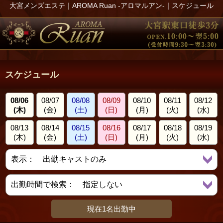
大宮メンズエステ｜AROMA Ruan -アロマルアン-｜スケジュール
スケジュール
08/06
08/07
08/08
08/09
08/10
08/11
08/12
(木)
(金)
(土)
(日)
(月)
(火)
(水)
08/13
08/14
08/15
08/16
08/17
08/18
08/19
(木)
(金)
(土)
(日)
(月)
(火)
(水)
現在1名出勤中